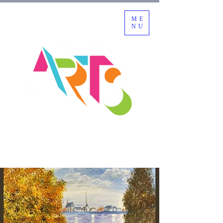
ME
NU