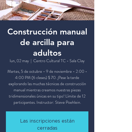
Construcción manual
de arcilla para
adultos
lun, 02 may
  |  
Centro Cultural TC - Sala Clay
Martes, 5 de octubre - 9 de noviembre - 2:00 -
4:00 PM (6 clases) $ 70. ¡Pase la tarde
explorando las muchas técnicas de construcción
manual mientras creamos nuestras piezas
tridimensionales únicas en su tipo! Límite de 12
participantes. Instructor: Steve Poehlein.
Las inscripciones están
cerradas