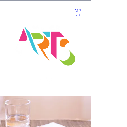
ME
NU