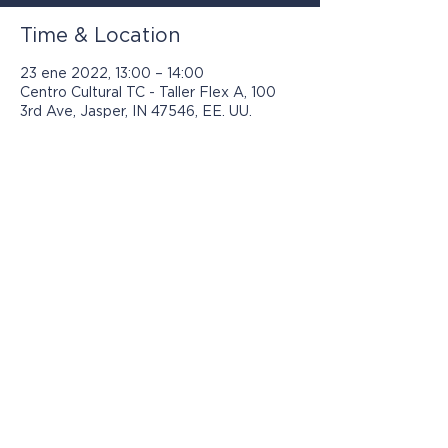
Time & Location
23 ene 2022, 13:00 – 14:00
Centro Cultural TC - Taller Flex A, 100
3rd Ave, Jasper, IN 47546, EE. UU.
Los programas presentados por Jasper
Community Arts son posibles con el
apoyo de: