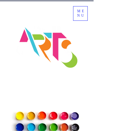
ME
NU