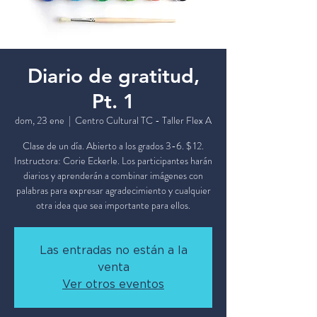
Diario de gratitud,
Pt. 1
dom, 23 ene
  |  
Centro Cultural TC - Taller Flex A
Clase de un día. Abierto a los grados 3-6. $ 12.
Instructora: Corie Eckerle. Los participantes harán
diarios y aprenderán a combinar imágenes con
palabras para expresar agradecimiento y cualquier
otra idea que sea importante para ellos.
Las entradas no están a la
venta
Ver otros eventos