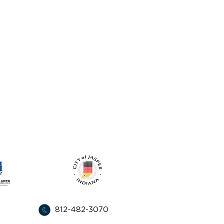
l apoyo de:
812-482-3070