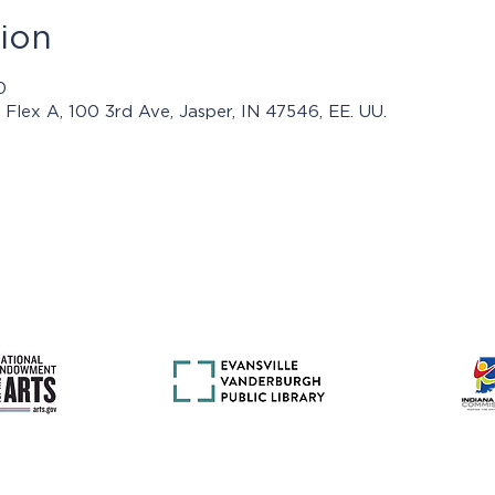
ion
0
r Flex A, 100 3rd Ave, Jasper, IN 47546, EE. UU.
mas presentados por Jasper Community Arts son posibles con e