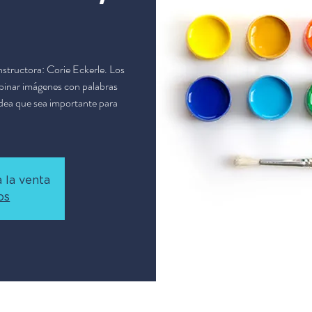
Instructora: Corie Eckerle. Los
mbinar imágenes con palabras
idea que sea importante para
 la venta
os