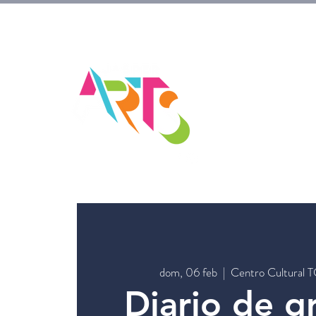
dom, 06 feb
  |  
Centro Cultural TC
Diario de gr