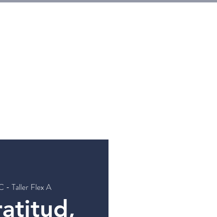
HOGAR
Entradas
Eventos
Galerias
Workshops
 - Taller Flex A
atitud,