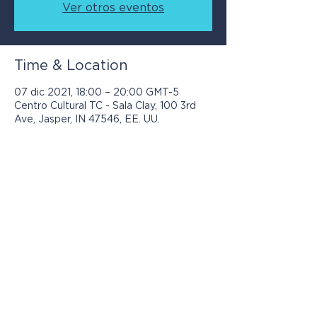
Ver otros eventos
Time & Location
07 dic 2021, 18:00 – 20:00 GMT-5
Centro Cultural TC - Sala Clay, 100 3rd
Ave, Jasper, IN 47546, EE. UU.
Los programas presentados por Jasper
Community Arts son posibles con el
apoyo de: