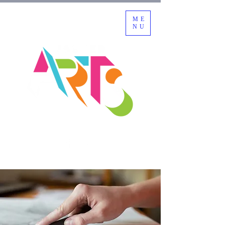
ME
NU