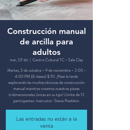
Construcción manual
de arcilla para
adultos
mar, 07 dic
  |  
Centro Cultural TC - Sala Clay
Martes, 5 de octubre - 9 de noviembre - 2:00 -
4:00 PM (6 clases) $ 70. ¡Pase la tarde
explorando las muchas técnicas de construcción
manual mientras creamos nuestras piezas
tridimensionales únicas en su tipo! Límite de 12
participantes. Instructor: Steve Poehlein.
Las entradas no están a la
venta