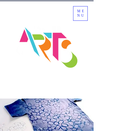
ME
NU