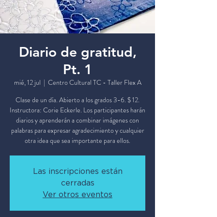
Diario de gratitud,
Pt. 1
mié, 12 jul
  |  
Centro Cultural TC - Taller Flex A
Clase de un día. Abierto a los grados 3-6. $ 12.
Instructora: Corie Eckerle. Los participantes harán
diarios y aprenderán a combinar imágenes con
palabras para expresar agradecimiento y cualquier
otra idea que sea importante para ellos.
Las inscripciones están
cerradas
Ver otros eventos