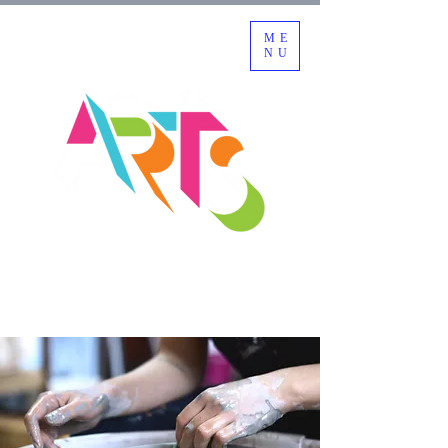
ME
NU