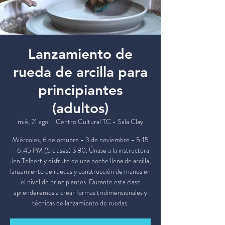
Lanzamiento de
rueda de arcilla para
principiantes
(adultos)
mié, 21 ago
  |  
Centro Cultural TC - Sala Clay
Miércoles, 6 de octubre - 3 de noviembre - 5:15
- 6:45 PM (5 clases) $ 80. Únase a la instructora
Jen Tolbert y disfrute de una noche llena de arcilla,
lanzamiento de ruedas y construcción de manos en
el nivel de principiantes. Durante esta clase
aprenderemos a crear formas tridimensionales y
técnicas de lanzamiento de ruedas.