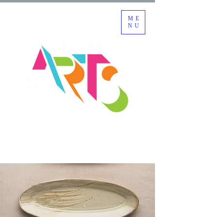
ME
NU