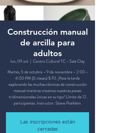
Construcción manual
de arcilla para
adultos
lun, 09 oct
  |  
Centro Cultural TC - Sala Clay
Martes, 5 de octubre - 9 de noviembre - 2:00 -
4:00 PM (6 clases) $ 70. ¡Pase la tarde
explorando las muchas técnicas de construcción
manual mientras creamos nuestras piezas
tridimensionales únicas en su tipo! Límite de 12
participantes. Instructor: Steve Poehlein.
Las inscripciones están
cerradas