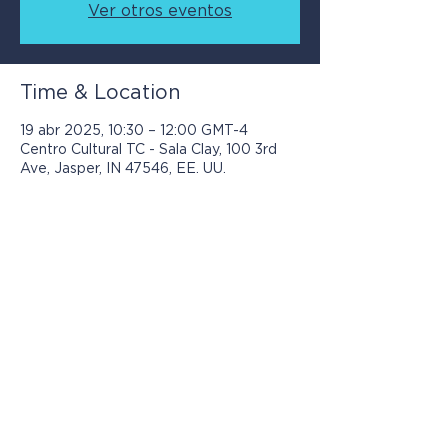
Ver otros eventos
Time & Location
19 abr 2025, 10:30 – 12:00 GMT-4
Centro Cultural TC - Sala Clay, 100 3rd
Ave, Jasper, IN 47546, EE. UU.
Los programas presentados por Jasper
Community Arts son posibles con el
apoyo de: