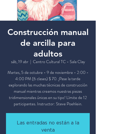
Construcción manual
de arcilla para
adultos
sáb, 19 abr
  |  
Centro Cultural TC - Sala Clay
Martes, 5 de octubre - 9 de noviembre - 2:00 -
4:00 PM (6 clases) $ 70. ¡Pase la tarde
explorando las muchas técnicas de construcción
manual mientras creamos nuestras piezas
tridimensionales únicas en su tipo! Límite de 12
participantes. Instructor: Steve Poehlein.
Las entradas no están a la
venta