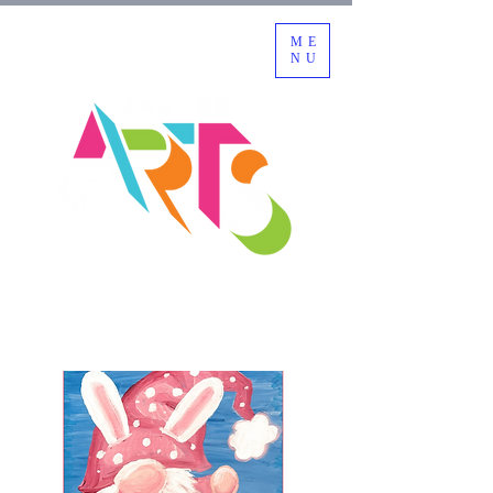
ME
NU