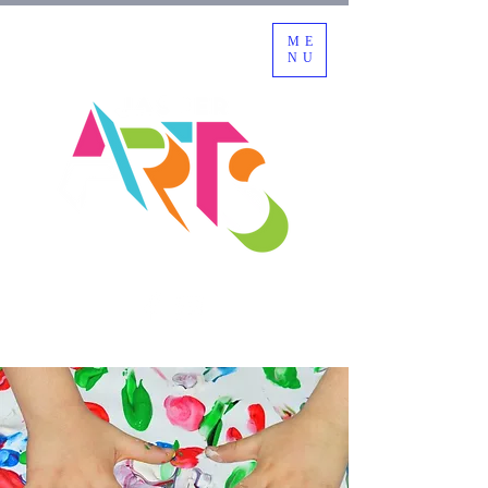
ME
NU