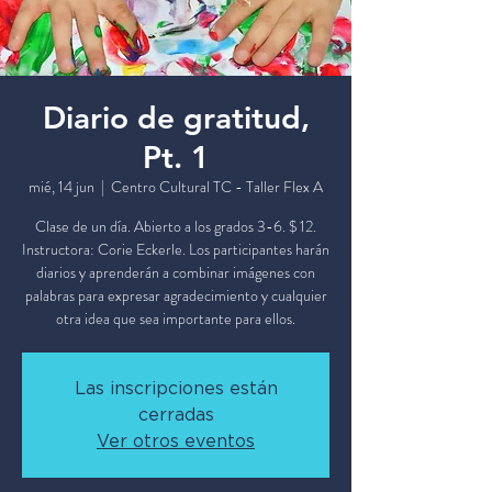
Diario de gratitud,
Pt. 1
mié, 14 jun
  |  
Centro Cultural TC - Taller Flex A
Clase de un día. Abierto a los grados 3-6. $ 12.
Instructora: Corie Eckerle. Los participantes harán
diarios y aprenderán a combinar imágenes con
palabras para expresar agradecimiento y cualquier
otra idea que sea importante para ellos.
Las inscripciones están
cerradas
Ver otros eventos