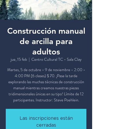
Construcción manual
de arcilla para
adultos
jue, 15 feb
  |  
Centro Cultural TC - Sala Clay
Martes, 5 de octubre - 9 de noviembre - 2:00 -
4:00 PM (6 clases) $ 70. ¡Pase la tarde
explorando las muchas técnicas de construcción
manual mientras creamos nuestras piezas
tridimensionales únicas en su tipo! Límite de 12
participantes. Instructor: Steve Poehlein.
Las inscripciones están
cerradas