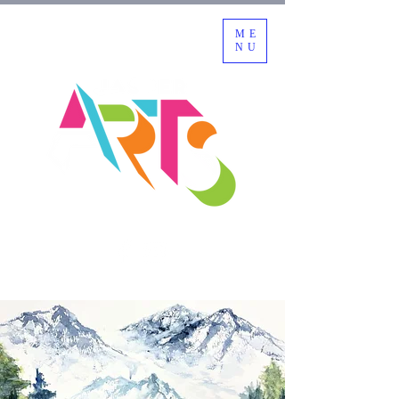
ME
NU