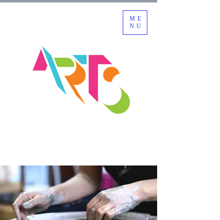
ME
NU