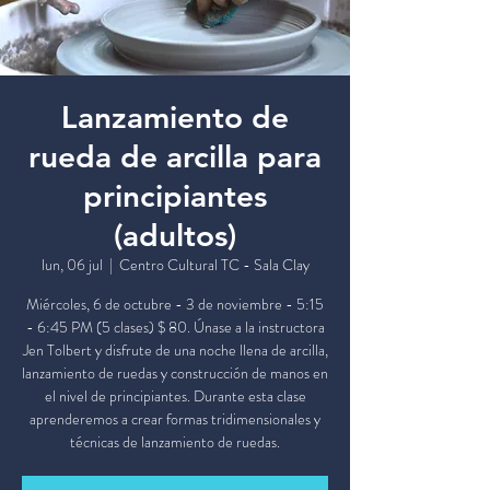
Lanzamiento de
rueda de arcilla para
principiantes
(adultos)
lun, 06 jul
  |  
Centro Cultural TC - Sala Clay
Miércoles, 6 de octubre - 3 de noviembre - 5:15
- 6:45 PM (5 clases) $ 80. Únase a la instructora
Jen Tolbert y disfrute de una noche llena de arcilla,
lanzamiento de ruedas y construcción de manos en
el nivel de principiantes. Durante esta clase
aprenderemos a crear formas tridimensionales y
técnicas de lanzamiento de ruedas.