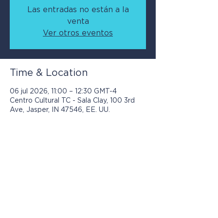
Las entradas no están a la
venta
Ver otros eventos
Time & Location
06 jul 2026, 11:00 – 12:30 GMT-4
Centro Cultural TC - Sala Clay, 100 3rd
Ave, Jasper, IN 47546, EE. UU.
Los programas presentados por Jasper
Community Arts son posibles con el
apoyo de: