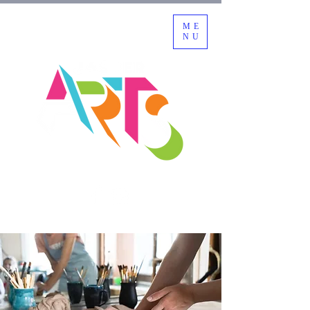
ME
NU