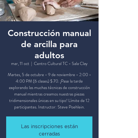
Construcción manual
de arcilla para
adultos
mar, 11 oct
  |  
Centro Cultural TC - Sala Clay
Martes, 5 de octubre - 9 de noviembre - 2:00 -
4:00 PM (6 clases) $ 70. ¡Pase la tarde
explorando las muchas técnicas de construcción
manual mientras creamos nuestras piezas
tridimensionales únicas en su tipo! Límite de 12
participantes. Instructor: Steve Poehlein.
Las inscripciones están
cerradas