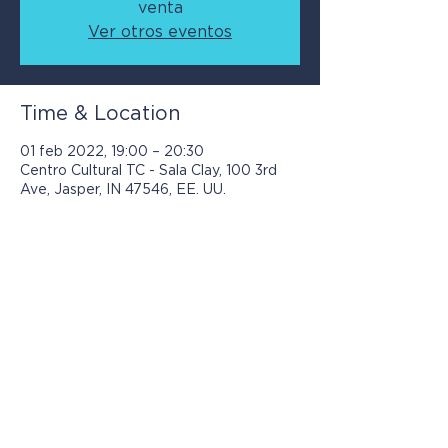
venta
Ver otros eventos
Time & Location
01 feb 2022, 19:00 – 20:30
Centro Cultural TC - Sala Clay, 100 3rd
Ave, Jasper, IN 47546, EE. UU.
Los programas presentados por Jasper
Community Arts son posibles con el
apoyo de: