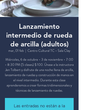
Lanzamiento
intermedio de rueda
de arcilla (adultos)
mar, 01 feb
  |  
Centro Cultural TC - Sala Clay
Miércoles, 6 de octubre - 3 de noviembre - 7:00
- 8:30 PM (5 clases) $ 100. Únase a la instructora
Jen Tolbert y disfrute de una noche llena de arcilla,
lanzamiento de ruedas y construcción de manos en
el nivel intermedio. Durante esta clase
aprenderemos a crear formas tridimensionales y
técnicas de lanzamiento de ruedas.
Las entradas no están a la