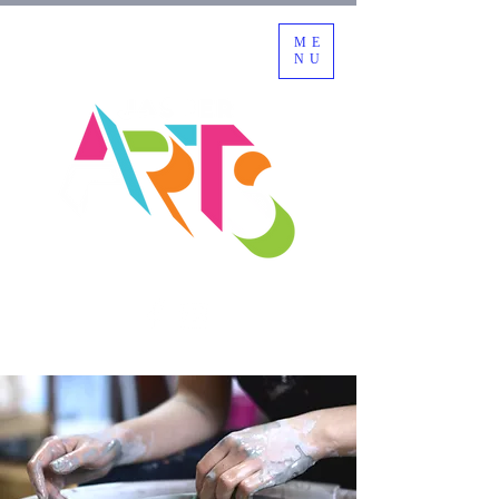
ME
NU