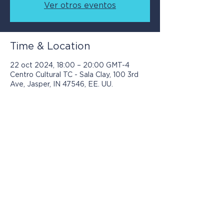
Ver otros eventos
Time & Location
22 oct 2024, 18:00 – 20:00 GMT-4
Centro Cultural TC - Sala Clay, 100 3rd
Ave, Jasper, IN 47546, EE. UU.
Los programas presentados por Jasper
Community Arts son posibles con el
apoyo de: