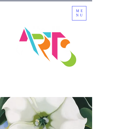
ME
NU