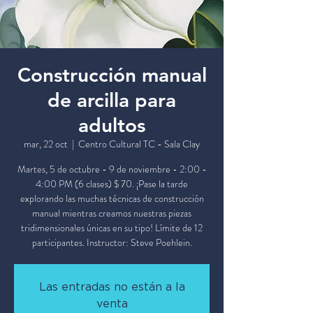
Construcción manual
de arcilla para
adultos
mar, 22 oct
  |  
Centro Cultural TC - Sala Clay
Martes, 5 de octubre - 9 de noviembre - 2:00 -
4:00 PM (6 clases) $ 70. ¡Pase la tarde
explorando las muchas técnicas de construcción
manual mientras creamos nuestras piezas
tridimensionales únicas en su tipo! Límite de 12
participantes. Instructor: Steve Poehlein.
Las entradas no están a la
venta