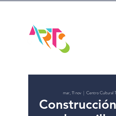
mar, 11 nov
  |  
Centro Cultural 
Construcció