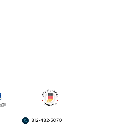
l apoyo de:
812-482-3070