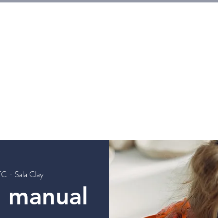
HOGAR
Entradas
Eventos
Galerias
Workshops
TC - Sala Clay
n manual