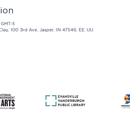
ion
0 GMT-5
Clay, 100 3rd Ave, Jasper, IN 47546, EE. UU.
mas presentados por Jasper Community Arts son posibles con e