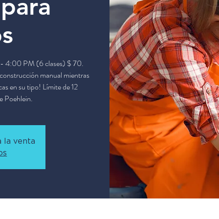
 para
os
 - 4:00 PM (6 clases) $ 70.
e construcción manual mientras
as en su tipo! Límite de 12
ve Poehlein.
 la venta
os