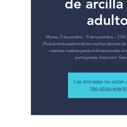
de arcilla
adult
Martes, 5 de octubre - 9 de noviembre - 2:00
¡Pase la tarde explorando las muchas técnicas d
creamos nuestras piezas tridimensionales únic
participantes. Instructor: Ste
Las entradas no están a
Ver otros event