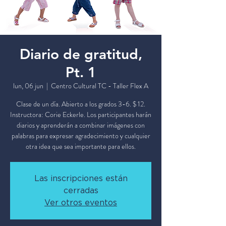
Diario de gratitud,
Pt. 1
lun, 06 jun
  |  
Centro Cultural TC - Taller Flex A
Clase de un día. Abierto a los grados 3-6. $ 12.
Instructora: Corie Eckerle. Los participantes harán
diarios y aprenderán a combinar imágenes con
palabras para expresar agradecimiento y cualquier
otra idea que sea importante para ellos.
Las inscripciones están
cerradas
Ver otros eventos