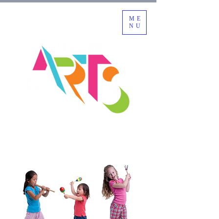
ME
NU