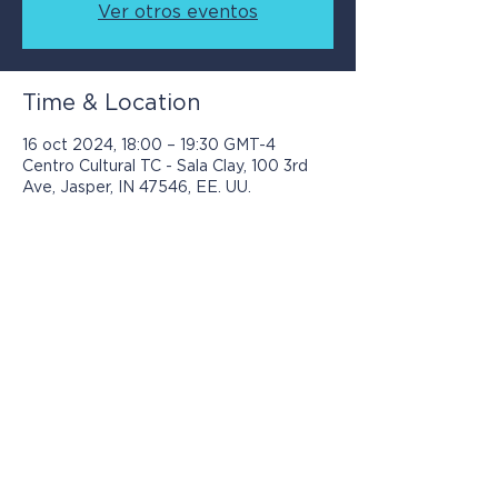
Ver otros eventos
Time & Location
16 oct 2024, 18:00 – 19:30 GMT-4
Centro Cultural TC - Sala Clay, 100 3rd
Ave, Jasper, IN 47546, EE. UU.
Los programas presentados por Jasper
Community Arts son posibles con el
apoyo de: