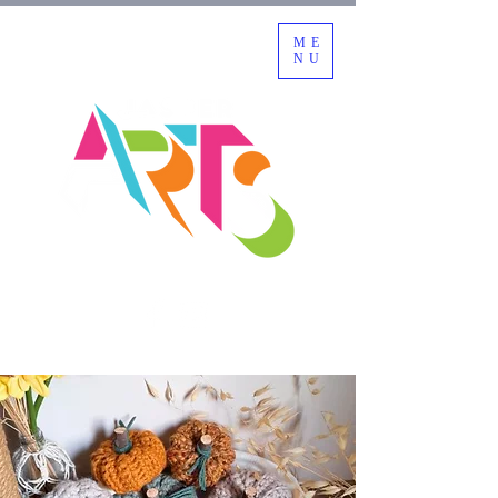
ME
NU