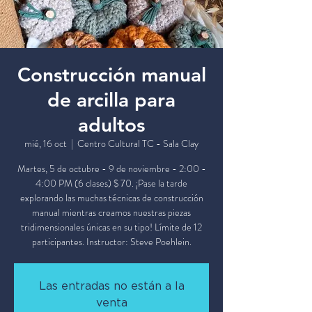
Construcción manual
de arcilla para
adultos
mié, 16 oct
  |  
Centro Cultural TC - Sala Clay
Martes, 5 de octubre - 9 de noviembre - 2:00 -
4:00 PM (6 clases) $ 70. ¡Pase la tarde
explorando las muchas técnicas de construcción
manual mientras creamos nuestras piezas
tridimensionales únicas en su tipo! Límite de 12
participantes. Instructor: Steve Poehlein.
Las entradas no están a la
venta