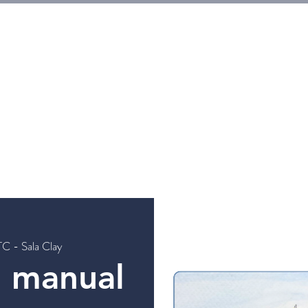
HOGAR
Entradas
Eventos
Galerias
Workshops
TC - Sala Clay
n manual