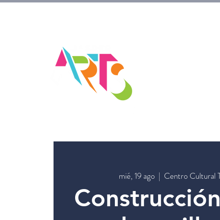
mié, 19 ago
  |  
Centro Cultural 
Construcció