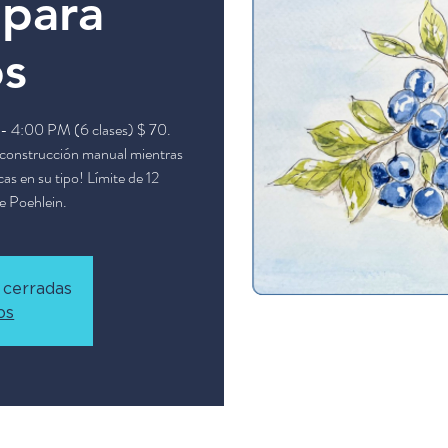
 para
os
 - 4:00 PM (6 clases) $ 70.
e construcción manual mientras
as en su tipo! Límite de 12
ve Poehlein.
 cerradas
os