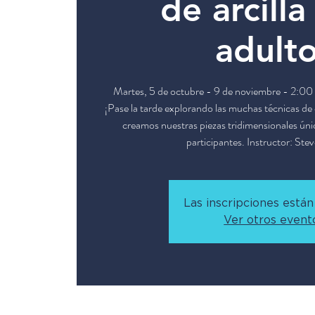
de arcilla
adult
Martes, 5 de octubre - 9 de noviembre - 2:00
¡Pase la tarde explorando las muchas técnicas d
creamos nuestras piezas tridimensionales únic
participantes. Instructor: Ste
Las inscripciones están
Ver otros event