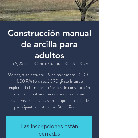
Construcción manual
de arcilla para
adultos
mié, 25 oct
  |  
Centro Cultural TC - Sala Clay
Martes, 5 de octubre - 9 de noviembre - 2:00 -
4:00 PM (6 clases) $ 70. ¡Pase la tarde
explorando las muchas técnicas de construcción
manual mientras creamos nuestras piezas
tridimensionales únicas en su tipo! Límite de 12
participantes. Instructor: Steve Poehlein.
Las inscripciones están
cerradas