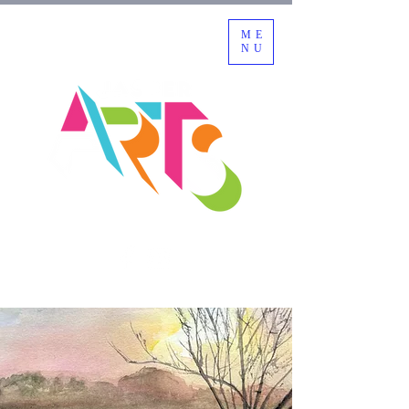
ME
NU