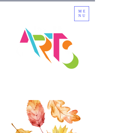
ME
NU