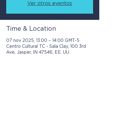
Ver otros eventos
Time & Location
07 nov 2025, 13:00 – 14:00 GMT-5
Centro Cultural TC - Sala Clay, 100 3rd
Ave, Jasper, IN 47546, EE. UU.
Los programas presentados por Jasper
Community Arts son posibles con el
apoyo de: