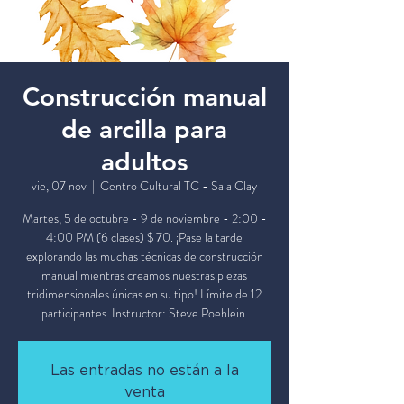
Construcción manual
de arcilla para
adultos
vie, 07 nov
  |  
Centro Cultural TC - Sala Clay
Martes, 5 de octubre - 9 de noviembre - 2:00 -
4:00 PM (6 clases) $ 70. ¡Pase la tarde
explorando las muchas técnicas de construcción
manual mientras creamos nuestras piezas
tridimensionales únicas en su tipo! Límite de 12
participantes. Instructor: Steve Poehlein.
Las entradas no están a la
venta