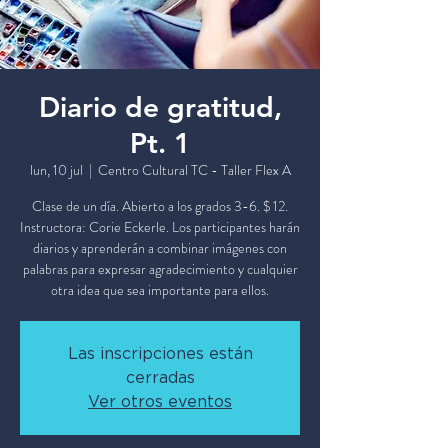
Diario de gratitud,
Pt. 1
lun, 10 jul
  |  
Centro Cultural TC - Taller Flex A
Clase de un día. Abierto a los grados 3-6. $ 12.
Instructora: Corie Eckerle. Los participantes harán
diarios y aprenderán a combinar imágenes con
palabras para expresar agradecimiento y cualquier
otra idea que sea importante para ellos.
Las inscripciones están
cerradas
Ver otros eventos