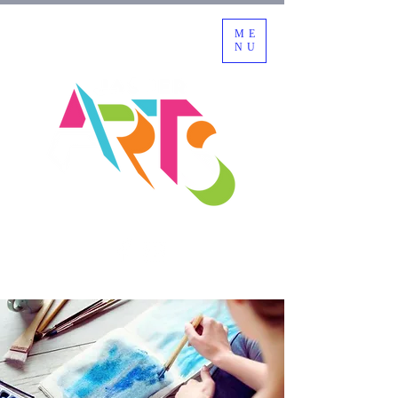
ME
NU