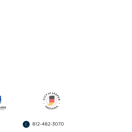
l apoyo de:
812-482-3070