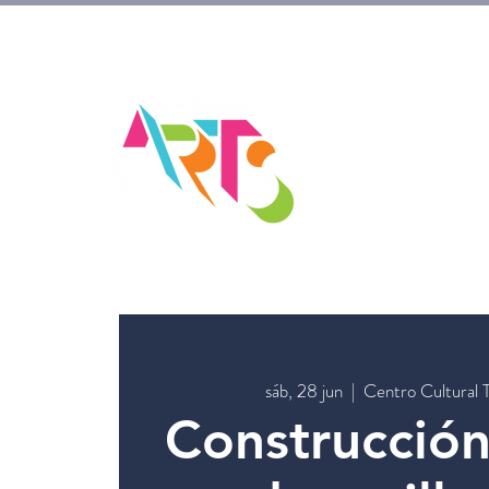
sáb, 28 jun
  |  
Centro Cultural 
Construcció