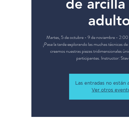
de arcilla
adult
Martes, 5 de octubre - 9 de noviembre - 2:00
¡Pase la tarde explorando las muchas técnicas d
creamos nuestras piezas tridimensionales únic
participantes. Instructor: Ste
Las entradas no están a
Ver otros event