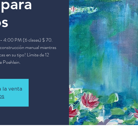
 para
os
 - 4:00 PM (6 clases) $ 70.
e construcción manual mientras
as en su tipo! Límite de 12
ve Poehlein.
 la venta
os