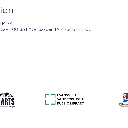
ion
 GMT-4
Clay, 100 3rd Ave, Jasper, IN 47546, EE. UU.
mas presentados por Jasper Community Arts son posibles con e