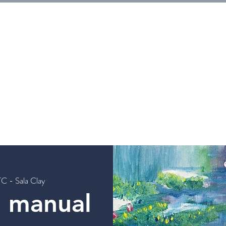
HOGAR
Entradas
Eventos
Galerias
Workshops
TC - Sala Clay
n manual