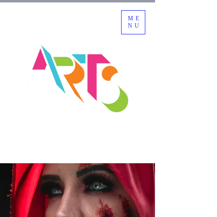
ME
NU