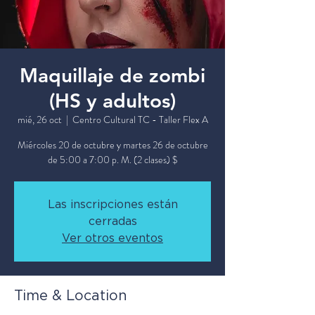
Maquillaje de zombi
(HS y adultos)
mié, 26 oct
  |  
Centro Cultural TC - Taller Flex A
Miércoles 20 de octubre y martes 26 de octubre
de 5:00 a 7:00 p. M. (2 clases) $
Las inscripciones están
cerradas
Ver otros eventos
Time & Location